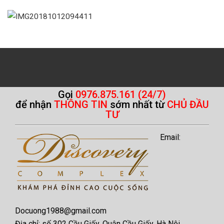
Gọi
0976.875.161 (24/7)
để nhận
THÔNG TIN
sớm nhất từ
CHỦ ĐẦU
TƯ
Email:
Docuong1988@gmail.com
Địa chỉ: số 302 Cầu Giấy, Quận Cầu Giấy, Hà Nội.