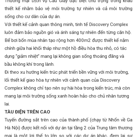
Thương mại Dịch vụ Cầu Giấy đặc biệt chú trọng trong khâu
thiết kế nhằm bảo vệ môi trường tự nhiên và cả môi trường
sống cho cư dân của dự án.
Với thiết kế cảnh quan thông minh, tinh tế Discovery Complex
luôn đảm bảo nguồn gió và ánh sáng tự nhiên đến từng căn hộ.
Bể bơi bốn mùa nhân tạo rộng hơn 400m2 được thiết kế nằm
chính giữa hai khối tháp như một hồ điều hòa thu nhỏ, có tác
dụng “giảm nhiệt” mang lại không gian sống thoáng đãng và
bầu không khí trong lành.
Đi theo xu hướng kiến trúc phát triển bền vững với môi trường,
lối thiết kế giao hòa tự nhiên với cảnh quan của Discovery
Complex không chỉ tạo nên sự hài hòa trong kiến trúc, mà còn
mang lại môi trường sống xanh hoàn hảo cho chủ nhân tương
lai.
TÀU ĐIỆN TRÊN CAO
Tuyến đường sắt trên cao của thành phố (chạy từ Nhổn về Ga
Hà Nội) được kết nối với dự án tại tầng 2 của Trung tâm thương
mại là một lợi thế to lớn so với các dự án khác, đem lại sự